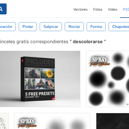
Vectores
Fotos
Vídeo
PS
ración
Pintar
Salpicar
Rociar
Forma
Chapote
inceles gratis correspondientes
descolorarse