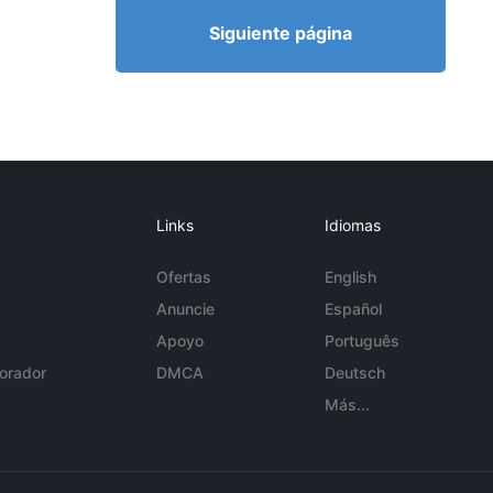
Siguiente página
Links
Idiomas
Ofertas
English
Anuncie
Español
Apoyo
Português
orador
DMCA
Deutsch
Más...