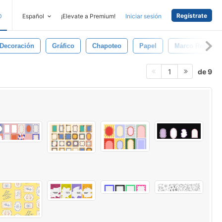
Regístrate
D
Español
¡Elevate a Premium!
Iniciar sesión
Decoración
Gráfico
Chapoteo
Papel
Marco Retro
de 9
1