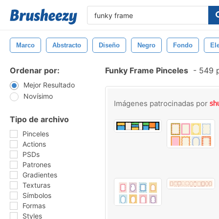
Marco
Abstracto
Diseño
Negro
Fondo
El
Ordenar por:
Funky Frame Pinceles
-
549 p
Mejor Resultado
Novísimo
Imágenes patrocinadas por
Tipo de archivo
Pinceles
Actions
PSDs
Patrones
Gradientes
Texturas
Símbolos
Formas
Styles