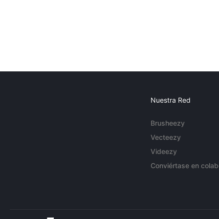
Nuestra Red
Brusheezy
Vecteezy
Videezy
Conviértase en colab