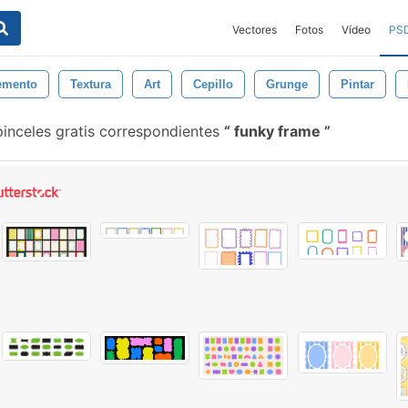
Vectores
Fotos
Vídeo
PS
emento
Textura
Art
Cepillo
Grunge
Pintar
inceles gratis correspondientes
funky frame