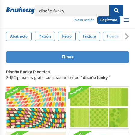
lose
Iniciar sesión
Regístrate
Abstracto
Patrón
Retro
Textura
Fondo
Ve
Filters
Diseño Funky Pinceles
2.192 pinceles gratis correspondientes
diseño funky