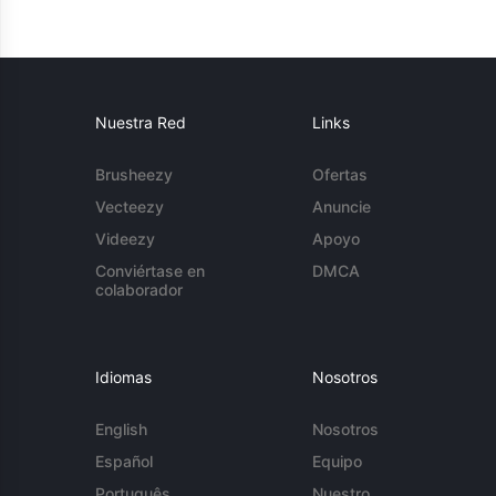
Nuestra Red
Links
Brusheezy
Ofertas
Vecteezy
Anuncie
Videezy
Apoyo
Conviértase en
DMCA
colaborador
Idiomas
Nosotros
English
Nosotros
Español
Equipo
Português
Nuestro