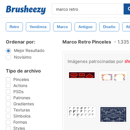
Retro
Vendimia
Marco
Antiguo
Diseño
Ab
Ordenar por:
Marco Retro Pinceles
-
1.335 
Mejor Resultado
Novísimo
Imágenes patrocinadas por
Tipo de archivo
Pinceles
Actions
PSDs
Patrones
Gradientes
Texturas
Símbolos
Formas
Styles