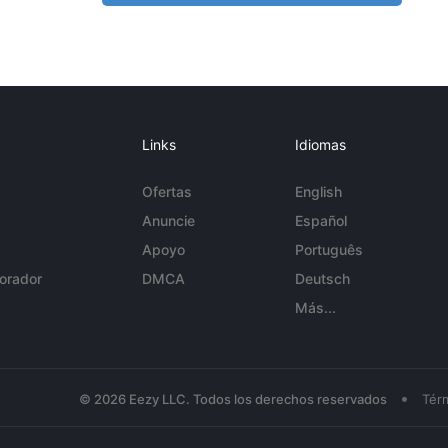
Links
Idiomas
Ofertas
English
Anuncie
Español
Apoyo
Português
orador
DMCA
Deutsch
Más...
•
© 2026 Eezy LLC. Todos los derechos reservados
Tér