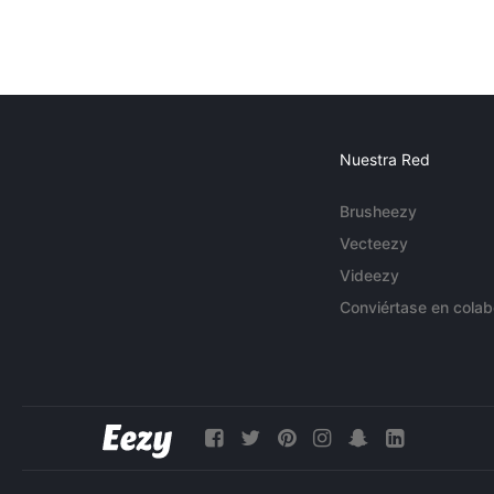
Nuestra Red
Brusheezy
Vecteezy
Videezy
Conviértase en colab