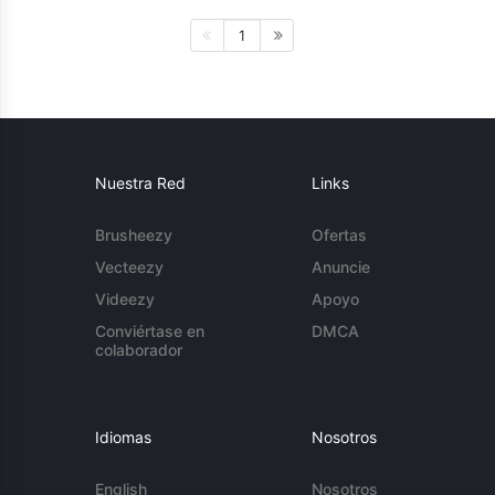
1
Nuestra Red
Links
Brusheezy
Ofertas
Vecteezy
Anuncie
Videezy
Apoyo
Conviértase en
DMCA
colaborador
Idiomas
Nosotros
English
Nosotros