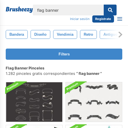
lose
Iniciar sesión
Regístrate
Bandera
Diseño
Vendimia
Retro
Antiguo
Filters
Flag Banner Pinceles
1.282 pinceles gratis correspondientes
flag banner