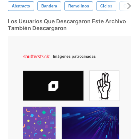
Abstracto
Bandera
Remolinos
Ciclos
Cuadríc
Los Usuarios Que Descargaron Este Archivo
También Descargaron
Imágenes patrocinadas