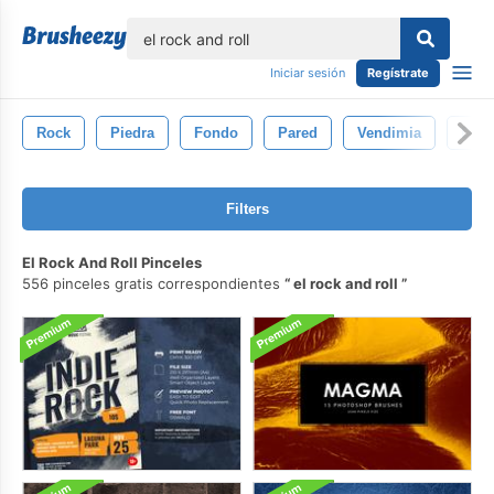
lose
Iniciar sesión
Regístrate
Rock
Piedra
Fondo
Pared
Vendimia
Dise
Filters
El Rock And Roll Pinceles
556 pinceles gratis correspondientes
el rock and roll