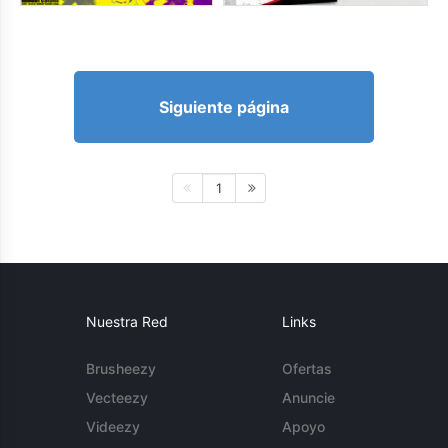
Siguiente página
1
Nuestra Red
Links
Brusheezy
Ofertas
Vecteezy
Anuncie
Videezy
Apoyo