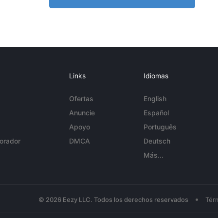
Links
Idiomas
Ofertas
English
Anuncie
Español
Apoyo
Português
orador
DMCA
Deutsch
Más...
•
© 2026 Eezy LLC. Todos los derechos reservados
Tér