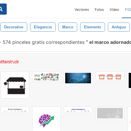
Vectores
Fotos
Vídeo
PS
Decorativo
Elegancia
Marco
Elemento
Antiguo
-
574 pinceles gratis correspondientes
el marco adornad