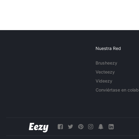
Nuestra Red
Brusheezy
Vecteezy
Videezy
Conviértase en colab