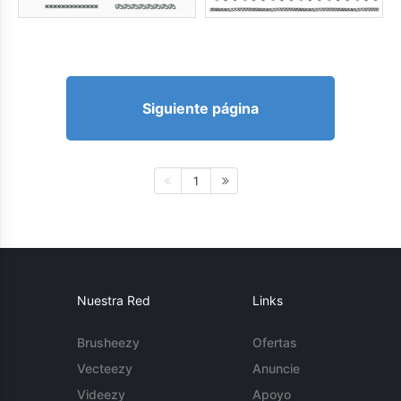
Siguiente página
1
Nuestra Red
Links
Brusheezy
Ofertas
Vecteezy
Anuncie
Videezy
Apoyo