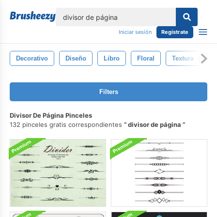
lose
Iniciar sesión
Regístrate
Decorativo
Diseño
Libro
Floral
Textura
V
Filters
Divisor De Página Pinceles
132 pinceles gratis correspondientes
divisor de página