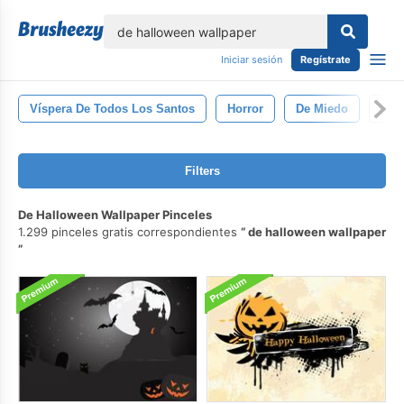
lose
Iniciar sesión
Regístrate
Víspera De Todos Los Santos
Horror
De Miedo
Gót
Filters
De Halloween Wallpaper Pinceles
1.299 pinceles gratis correspondientes
de halloween wallpaper