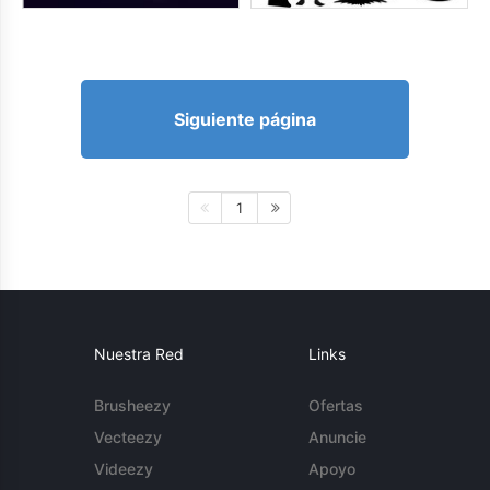
Siguiente página
1
Nuestra Red
Links
Brusheezy
Ofertas
Vecteezy
Anuncie
Videezy
Apoyo