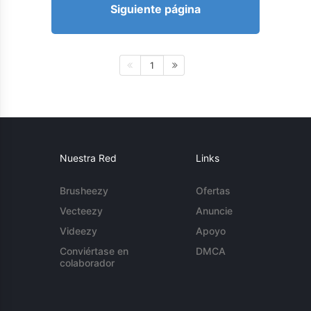
Siguiente página
1
Nuestra Red
Links
Brusheezy
Ofertas
Vecteezy
Anuncie
Videezy
Apoyo
Conviértase en
DMCA
colaborador