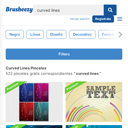
lose
Iniciar sesión
Regístrate
Negro
Línea
Diseño
Decorativo
Forma
Ai
Filters
Curved Lines Pinceles
522 pinceles gratis correspondientes
curved lines