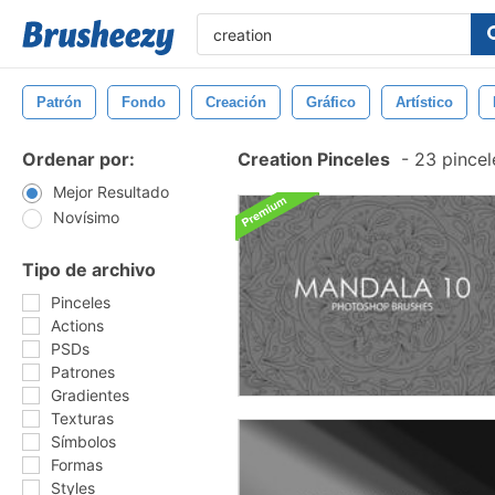
Patrón
Fondo
Creación
Gráfico
Artístico
Ordenar por:
Creation Pinceles
-
23 pincel
Mejor Resultado
Novísimo
Tipo de archivo
Pinceles
Actions
PSDs
Patrones
Gradientes
Texturas
Símbolos
Formas
Styles