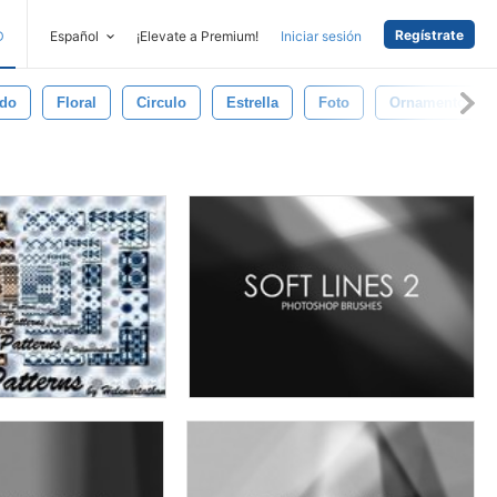
Regístrate
D
Español
¡Elevate a Premium!
Iniciar sesión
do
Floral
Circulo
Estrella
Foto
Ornamento