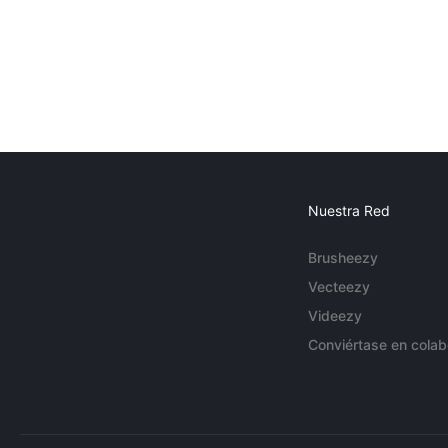
Nuestra Red
Brusheezy
Vecteezy
Videezy
Conviértase en colab