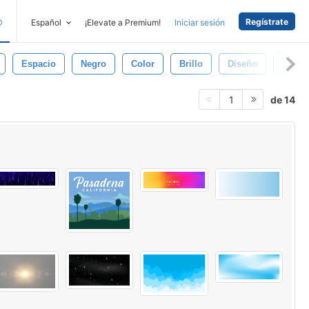
Regístrate
D
Español
¡Elevate a Premium!
Iniciar sesión
Espacio
Negro
Color
Brillo
Diseño
Brillar
de 14
1