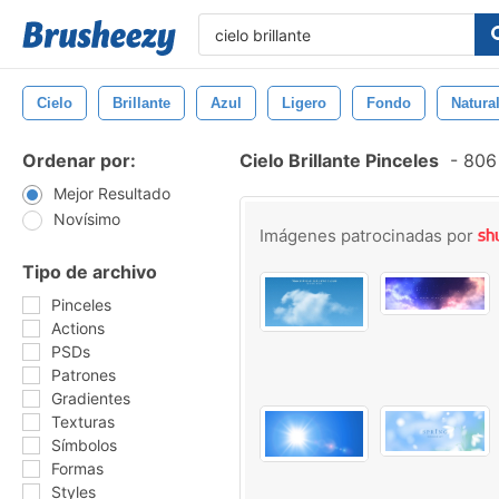
Cielo
Brillante
Azul
Ligero
Fondo
Natura
Ordenar por:
Cielo Brillante Pinceles
-
806 
Mejor Resultado
Novísimo
Imágenes patrocinadas por
Tipo de archivo
Pinceles
Actions
PSDs
Patrones
Gradientes
Texturas
Símbolos
Formas
Styles