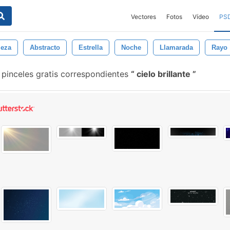
Vectores
Fotos
Vídeo
PS
leza
Abstracto
Estrella
Noche
Llamarada
Rayo
pinceles gratis correspondientes
cielo brillante