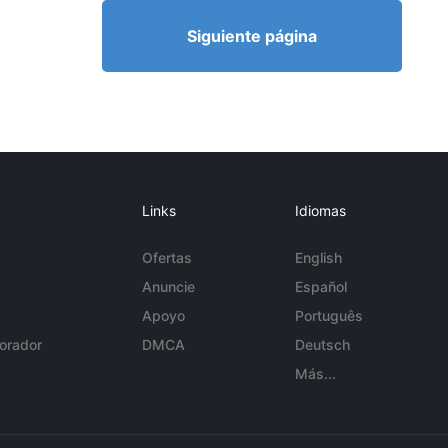
Siguiente página
Links
Idiomas
Ofertas
English
Anuncie
Español
Apoyo
Português
orador
DMCA
Deutsch
Más...