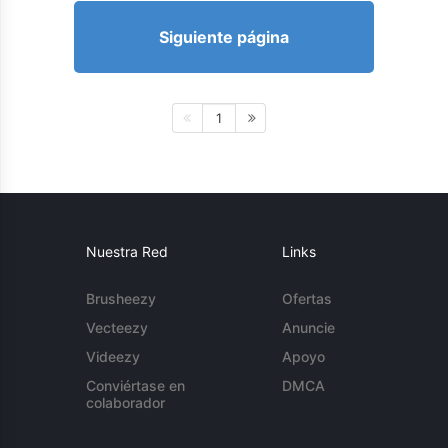
Siguiente página
1
Nuestra Red
Links
Brusheezy
Ofertas
Vecteezy
Anuncie
Videezy
Apoyo
Conviértase en
DMCA
colaborador