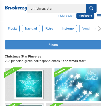
lose
Iniciar sesión
Regístrate
Fiesta
Navidad
Retro
Invierno
Vendimia
Filters
Christmas Star Pinceles
793 pinceles gratis correspondientes
christmas star