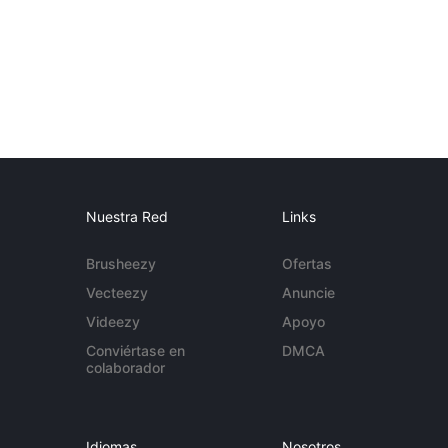
Nuestra Red
Links
Brusheezy
Ofertas
Vecteezy
Anuncie
Videezy
Apoyo
Conviértase en
DMCA
colaborador
Idiomas
Nosotros