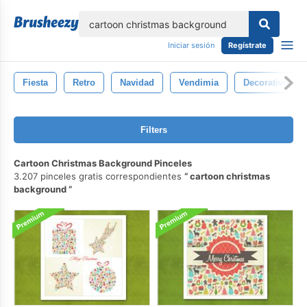
lose
Iniciar sesión
Regístrate
Fiesta
Retro
Navidad
Vendimia
Decorativo
Filters
Cartoon Christmas Background Pinceles
3.207 pinceles gratis correspondientes
cartoon christmas
background