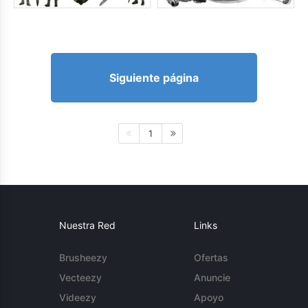
Siguiente página
1
Nuestra Red
Links
Brusheezy
Ofertas
Vecteezy
Anuncie
Videezy
Apoyo