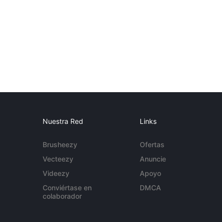
Nuestra Red
Links
Brusheezy
Ofertas
Vecteezy
Anuncie
Videezy
Apoyo
Conviértase en
DMCA
colaborador