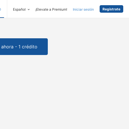
Regístrate
D
Español
¡Elevate a Premium!
Iniciar sesión
ahora - 1 crédito