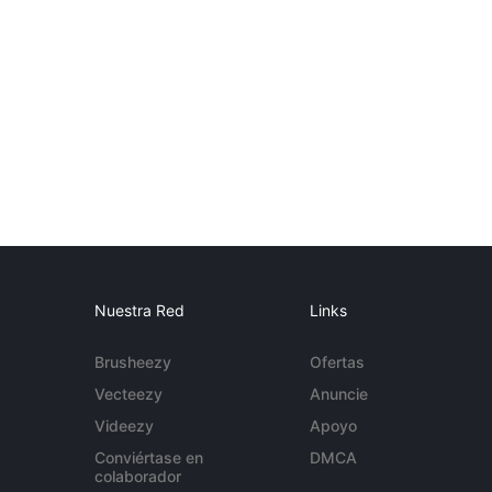
Nuestra Red
Links
Brusheezy
Ofertas
Vecteezy
Anuncie
Videezy
Apoyo
Conviértase en
DMCA
colaborador