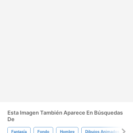
Esta Imagen También Aparece En Búsquedas
De
Fantasía
Fondo
Hombre
Dibujos Animados
H