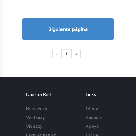
Siguiente página
1
Nuestra Red
Links
Brusheezy
Ofertas
Vecteezy
Anuncie
Videezy
Apoyo
Conviértase en
DMCA