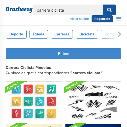
lose
Iniciar sesión
Regístrate
Deporte
Rueda
Carreras
Bicicleta
Competenci
Filters
Carrera Ciclista Pinceles
74 pinceles gratis correspondientes
carrera ciclista