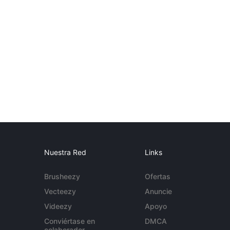
Nuestra Red
Links
Brusheezy
Ofertas
Vecteezy
Anuncie
Videezy
Apoyo
Conviértase en
DMCA
colaborador