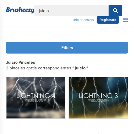
lose
Iniciar sesión
Regístrate
Filters
Juicio Pinceles
2 pinceles gratis correspondientes
juicio