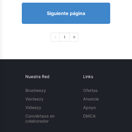
Siguiente página
1
Nuestra Red
Links
Brusheezy
Ofertas
Vecteezy
Anuncie
Videezy
Apoyo
Conviértase en
DMCA
colaborador