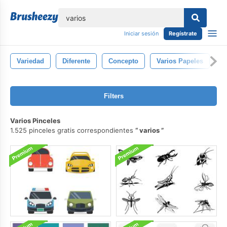
lose
Iniciar sesión
Regístrate
Variedad
Diferente
Concepto
Varios Papeles
I
Filters
Varios Pinceles
1.525 pinceles gratis correspondientes
varios