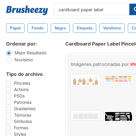
Papel
Fondo
Negro
Etiqueta
Vendimia
Co
Ordenar por:
Cardboard Paper Label Pince
Mejor Resultado
Novísimo
Imágenes patrocinadas por
Tipo de archivo
Pinceles
Actions
PSDs
Patrones
Gradientes
Texturas
Símbolos
Formas
Styles