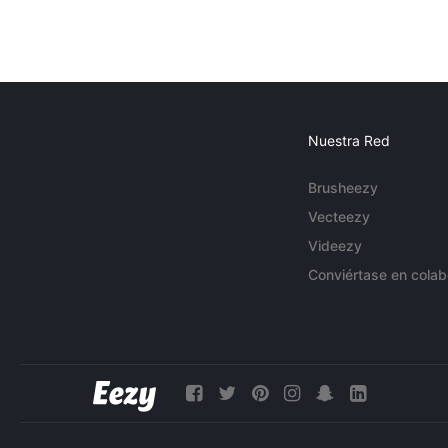
Nuestra Red
Brusheezy
Vecteezy
Videezy
Conviértase en colab