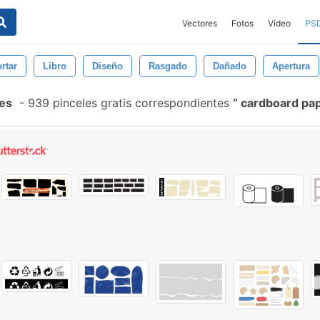
Vectores
Fotos
Vídeo
PS
rtar
Libro
Diseño
Rasgado
Dañado
Apertura
les
-
939 pinceles gratis correspondientes
cardboard pap