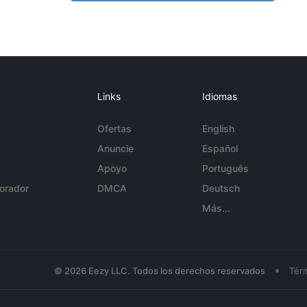
Links
Idiomas
Ofertas
English
Anuncie
Español
Apoyo
Português
orador
DMCA
Deutsch
Más...
•
© 2026 Eezy LLC. Todos los derechos reservados
Tér