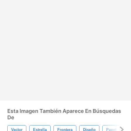
Esta Imagen También Aparece En Búsquedas
De
Vector
Estrella
Frontera
Diseño
Papel
Et