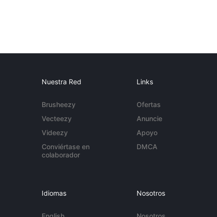
Nuestra Red
Links
Brusheezy
Ofertas
Vecteezy
Anuncie
Videezy
Apoyo
Conviértase en
DMCA
colaborador
Idiomas
Nosotros
English
Nosotros