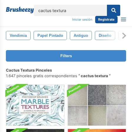
lose
Iniciar sesión
Regístrate
Vendimia
Papel Pintado
Antiguo
Diseño
Fond
Filters
Cactus Textura Pinceles
1.647 pinceles gratis correspondientes
cactus textura