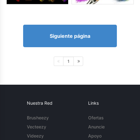
Siguiente página
1
Nuestra Red
Links
Brusheezy
Ofertas
Vecteezy
Anuncie
Videezy
Apoyo