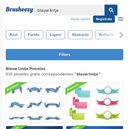
lose
Iniciar sesión
Regístrate
Azul
Fondo
Ligero
Abstracto
Brillante
Co
Filters
Blauw Lintje Pinceles
635 pinceles gratis correspondientes
blauw lintje