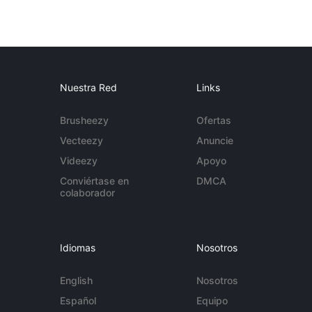
Nuestra Red
Links
Brusheezy
Ofertas
Vecteezy
Anuncie
Videezy
Apoyo
Conviértase en
DMCA
colaborador
Idiomas
Nosotros
English
Nosotros
Español
Equipo