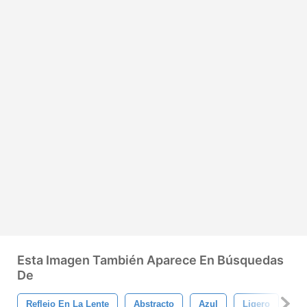
Esta Imagen También Aparece En Búsquedas
De
Reflejo En La Lente
Abstracto
Azul
Ligero
Ro