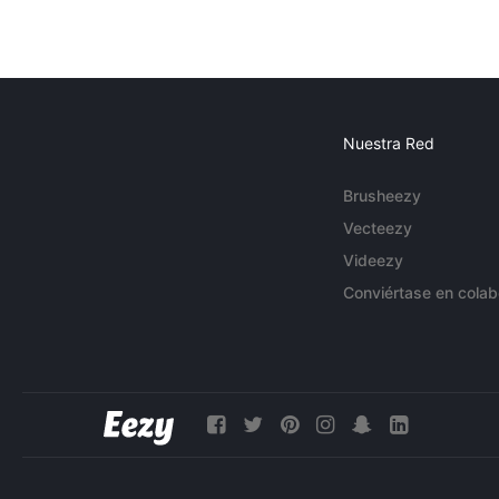
Nuestra Red
Brusheezy
Vecteezy
Videezy
Conviértase en colab