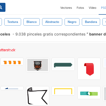
Vectores
Fotos
Vídeo
PS
Textura
Blanco
Abstracto
Negro
Bandera
nceles
-
9.038 pinceles gratis correspondientes
banner d