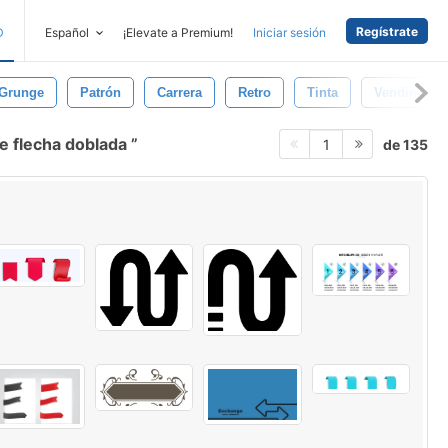
Regístrate
D
Español
¡Elevate a Premium!
Iniciar sesión
Grunge
Patrón
Carrera
Retro
Tinta
Vendimia
e flecha doblada
de 135
1