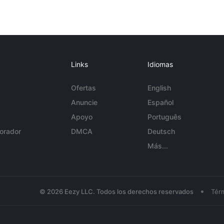
Links
Idiomas
Ofertas
English
Anuncie
Español
Apoyo
Português
orador
DMCA
Deutsch
Más...
•
© 2026 Eezy LLC. Todos los derechos reservados
Tér