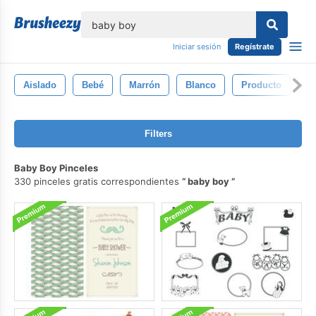
lose
Iniciar sesión
Regístrate
Aislado
Bebé
Marrón
Blanco
Producto
G
Filters
Baby Boy Pinceles
330 pinceles gratis correspondientes
baby boy