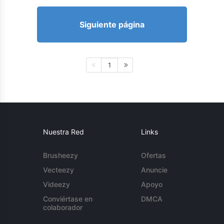
Siguiente página
1
Nuestra Red
Links
Brusheezy
Ofertas
Vecteezy
Anuncie
Videezy
Apoyo
Conviértase en
DMCA
colaborador