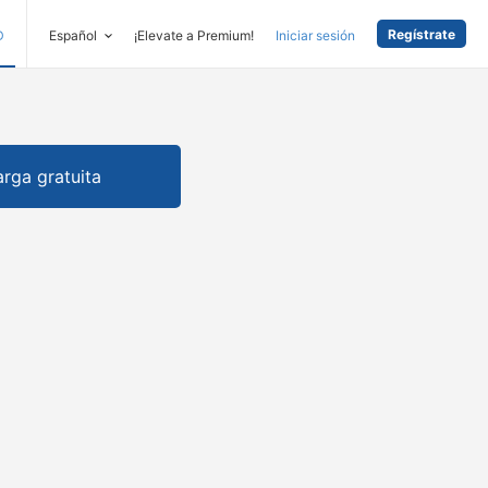
Regístrate
D
Español
¡Elevate a Premium!
Iniciar sesión
rga gratuita