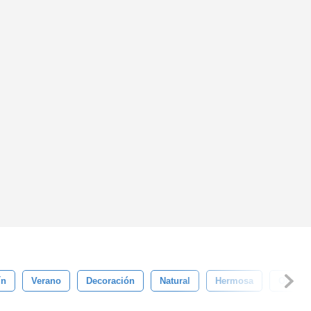
ín
Verano
Decoración
Natural
Hermosa
Orname