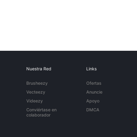
Nuestra Red
Links
Brusheezy
Ofertas
Vecteezy
Anuncie
Videezy
Apoyo
Conviértase en
DMCA
colaborador