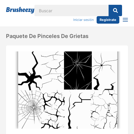
Iniciar sesión
Regístrate
Paquete De Pinceles De Grietas