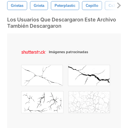
Grietas
Grieta
Peterplastic
Cepillo
Cs3
C
Los Usuarios Que Descargaron Este Archivo
También Descargaron
Imágenes patrocinadas