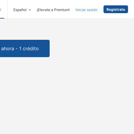
Regístrate
D
Español
¡Elevate a Premium!
Iniciar sesión
ahora - 1 crédito