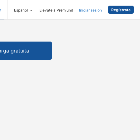
Regístrate
D
Español
¡Elevate a Premium!
Iniciar sesión
rga gratuita