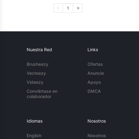
1
Nuestra Red
Links
Brusheezy
Ofertas
Vecteezy
Anuncie
Videezy
Apoyo
Conviértase en
DMCA
colaborador
Idiomas
Nosotros
English
Nosotros