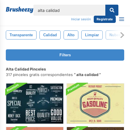
lose
Iniciar sesión
Regístrate
Transparente
Calidad
Alto
Limpiar
Nubes
Filters
Alta Calidad Pinceles
317 pinceles gratis correspondientes
alta calidad