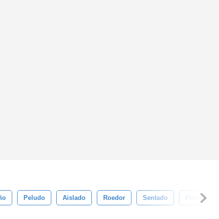
ño
Peludo
Aislado
Roedor
Sentado
Primavera