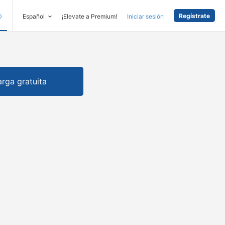
Regístrate
D
Español
¡Elevate a Premium!
Iniciar sesión
rga gratuita