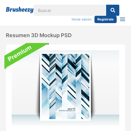
Iniciar sesión
Regístrate
Resumen 3D Mockup PSD