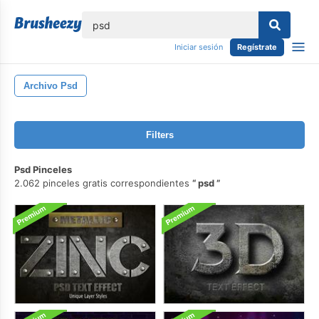
lose
Iniciar sesión
Regístrate
Archivo Psd
Filters
Psd Pinceles
2.062 pinceles gratis correspondientes
psd