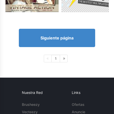
Siguiente página
1
Nuestra Red
Links
Brusheezy
Ofertas
Vecteezy
Anuncie