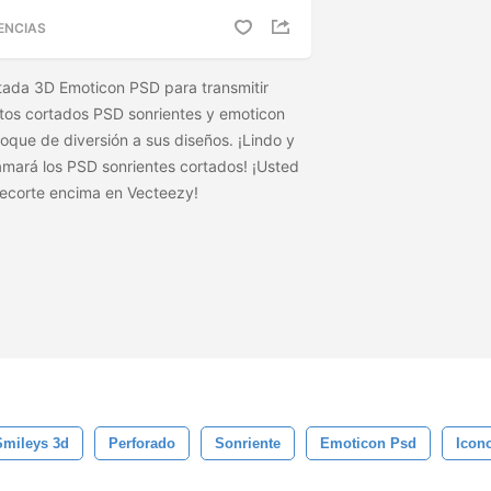
ENCIAS
ortada 3D Emoticon PSD para transmitir
tos cortados PSD sonrientes y emoticon
oque de diversión a sus diseños. ¡Lindo y
amará los PSD sonrientes cortados! ¡Usted
recorte encima en Vecteezy!
Smileys 3d
Perforado
Sonriente
Emoticon Psd
Icon