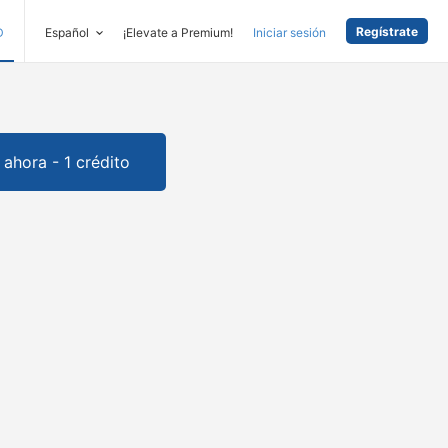
Regístrate
D
Español
¡Elevate a Premium!
Iniciar sesión
ahora - 1 crédito