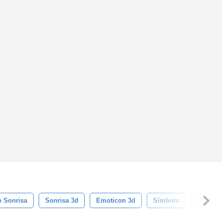
o Sonrisa
Sonrisa 3d
Emoticon 3d
Símbolo
Divertid