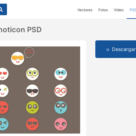
Vectores
Fotos
Vídeo
PS
moticon PSD
Descargar 