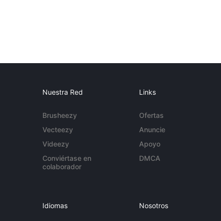
Nuestra Red
Links
Brusheezy
Ofertas
Vecteezy
Anuncie
Videezy
Apoyo
Conviértase en
DMCA
colaborador
Idiomas
Nosotros