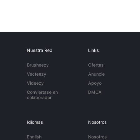
Nuestra Red
Links
Brusheezy
Ofertas
Vecteezy
Anuncie
Videezy
Apoyo
Conviértase en
DMCA
colaborador
Idiomas
Nosotros
English
Nosotros