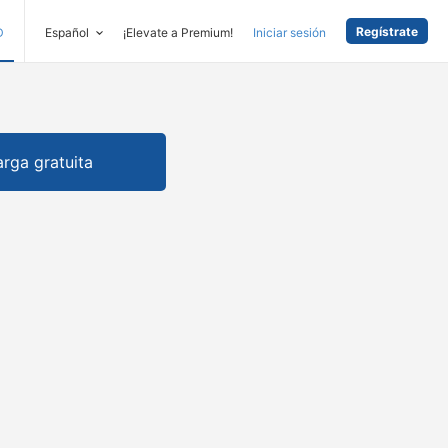
Regístrate
D
Español
¡Elevate a Premium!
Iniciar sesión
rga gratuita