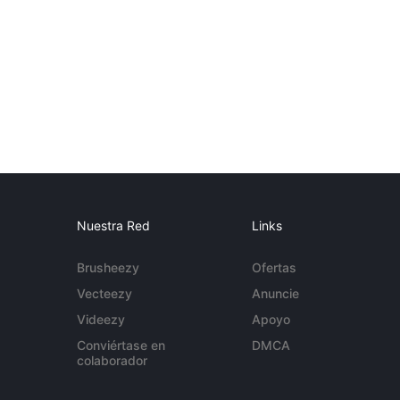
Nuestra Red
Links
Brusheezy
Ofertas
Vecteezy
Anuncie
Videezy
Apoyo
Conviértase en
DMCA
colaborador