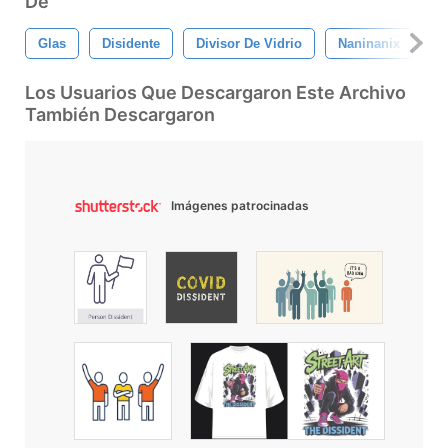
De
Glas
Disidente
Divisor De Vidrio
Naninanix
P
Los Usuarios Que Descargaron Este Archivo
También Descargaron
Imágenes patrocinadas