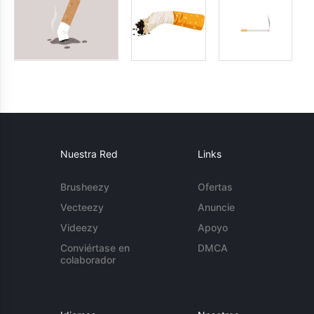
Nuestra Red
Links
Brusheezy
Ofertas
Vecteezy
Anuncie
Videezy
Apoyo
Conviértase en
DMCA
colaborador