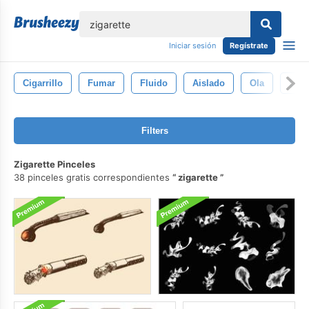
lose
Iniciar sesión
Regístrate
Cigarrillo
Fumar
Fluido
Aislado
Ola
Lige
Filters
Zigarette Pinceles
38 pinceles gratis correspondientes
zigarette