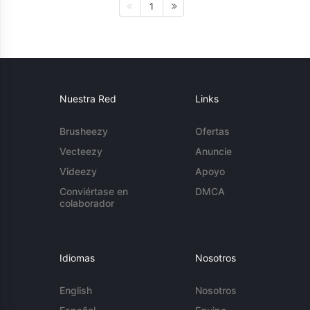
1
Nuestra Red
Links
Brusheezy
Ofertas
Vecteezy
Anuncie
Videezy
Apoyo
Conviértase en
DMCA
colaborador
Idiomas
Nosotros
English
Nosotros