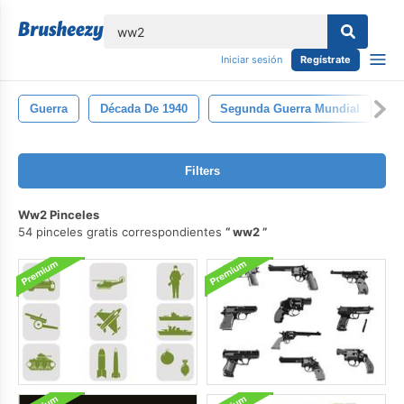
lose
Iniciar sesión
Regístrate
Guerra
Década De 1940
Segunda Guerra Mundial
S
Filters
Ww2 Pinceles
54 pinceles gratis correspondientes
ww2