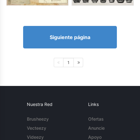
Siguiente página
1
Nuestra Red
Links
Brusheezy
Ofertas
Vecteezy
Anuncie
Videezy
Apoyo