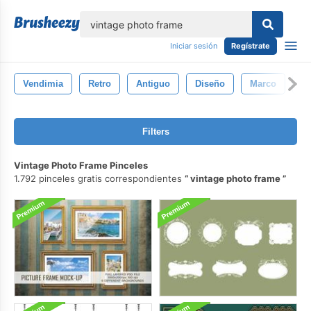
lose
Iniciar sesión
Regístrate
Vendimia
Retro
Antiguo
Diseño
Marco
De
Filters
Vintage Photo Frame Pinceles
1.792 pinceles gratis correspondientes
vintage photo frame