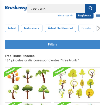
lose
Iniciar sesión
Regístrate
Árbol
Naturaleza
Árbol De Navidad
Fondo
Fie
Filters
Tree Trunk Pinceles
434 pinceles gratis correspondientes
tree trunk