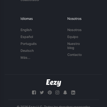
Idiomas
Nosotros
English
Nosotros
Español
Equipo
Português
Nuestro
blog
Deutsch
Contacto
Más...
© 2026 Eezy LLC. Todos los derechos reservados