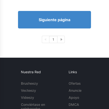
Siguiente página
1
Nuestra Red
Links
Brusheezy
Ofertas
Vecteezy
Anuncie
Videezy
Apoyo
Conviértase en
DMCA
colaborador